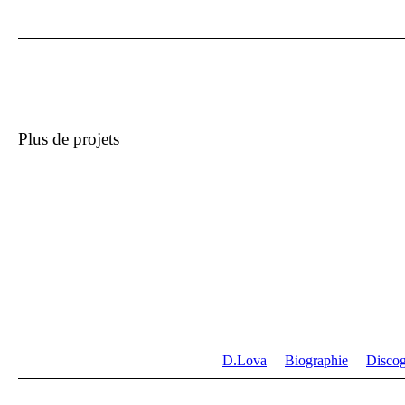
Plus de projets
D.Lova
Biographie
Discog