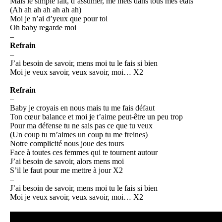
Mais le simple fait, d’assumer, me mets dans tous mes états
(Ah ah ah ah ah ah ah)
Moi je n’ai d’yeux que pour toi
Oh baby regarde moi
–
Refrain
–
J’ai besoin de savoir, mens moi tu le fais si bien
Moi je veux savoir, veux savoir, moi… X2
–
Refrain
–
Baby je croyais en nous mais tu me fais défaut
Ton cœur balance et moi je t’aime peut-être un peu trop
Pour ma défense tu ne sais pas ce que tu veux
(Un coup tu m’aimes un coup tu me freines)
Notre complicité nous joue des tours
Face à toutes ces femmes qui te tournent autour
J’ai besoin de savoir, alors mens moi
S’il le faut pour me mettre à jour X2
–
J’ai besoin de savoir, mens moi tu le fais si bien
Moi je veux savoir, veux savoir, moi… X2