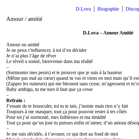
D.Lova
Biographie
Discog
Amour / amitié
D.Lova – Amour Amitié
Amour ou amitié
Je ne peux t’influencer, à toi d’en décider
Je n’ai plus l’âge de rêver
Le réveil a sonné, bienvenue dans ma réalité
–
(Surmonter mes peurs) et te prouver que je suis à la hauteur
(Même pas mal au cœur) quand tu vas et viens en moi mais qu’il est
(Zapper les rumeurs) qui me blessent sans cesse, m’agressent et m’
Baby ambigu, tu me tues il faut que ça cesse
–
Refrain :
J’essaie de te bousculer, toi tu te tais, j’insiste mais rien n’y fait
Toujours à me masquer, tout ça pour pouvoir rester à tes côtés
Pour toi j’ai surmonté, mes faiblesses et ma timidité
Tout ça pour qu’un jour tu puisses enfin m’aimer, d’un amour déses
–
Je me suis décidée, à t’avouer, ce qui dort au fond de moi